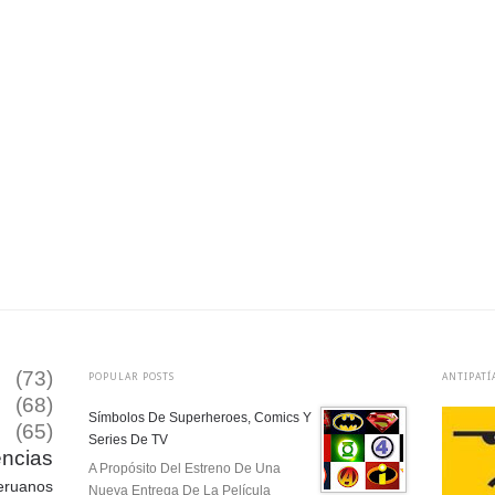
(73)
POPULAR POSTS
ANTIPATÍ
(68)
Símbolos De Superheroes, Comics Y
(65)
Series De TV
encias
A Propósito Del Estreno De Una
eruanos
Nueva Entrega De La Película