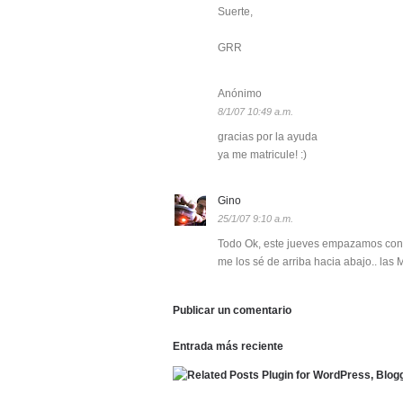
Suerte,
GRR
Anónimo
8/1/07 10:49 a.m.
gracias por la ayuda
ya me matricule! :)
Gino
25/1/07 9:10 a.m.
Todo Ok, este jueves empazamos con e
me los sé de arriba hacia abajo.. las
Publicar un comentario
Entrada más reciente