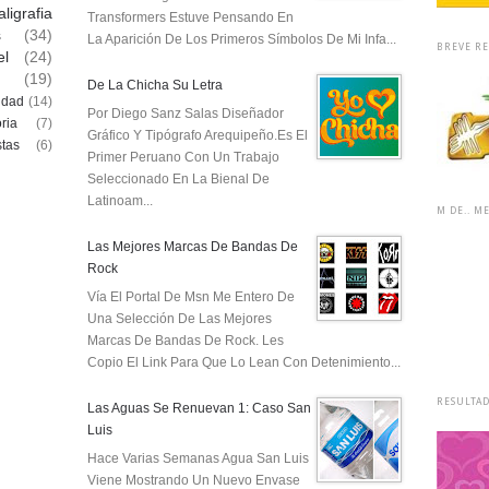
aligrafia
Transformers Estuve Pensando En
s
(34)
La Aparición De Los Primeros Símbolos De Mi Infa...
BREVE RE
el
(24)
(19)
De La Chicha Su Letra
idad
(14)
Por Diego Sanz Salas Diseñador
oria
(7)
Gráfico Y Tipógrafo Arequipeño.Es El
stas
(6)
Primer Peruano Con Un Trabajo
Seleccionado En La Bienal De
Latinoam...
M DE.. M
Las Mejores Marcas De Bandas De
Rock
Vía El Portal De Msn Me Entero De
Una Selección De Las Mejores
Marcas De Bandas De Rock. Les
Copio El Link Para Que Lo Lean Con Detenimiento...
RESULTAD
Las Aguas Se Renuevan 1: Caso San
Luis
Hace Varias Semanas Agua San Luis
Viene Mostrando Un Nuevo Envase