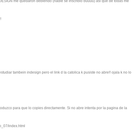
INDESIGN me quedaron debiendo (nadie se inscribió buuuu) asi que de todas me
!
estudiar tambein indesign pero el link d la catolica k pusiste no abre!! ojala k no lo
produzco para que lo copies directamente. Si no abre intenta por la pagina de la
no_07/index.html