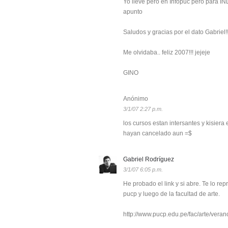
Yo llevé pero en Infopuc pero para 
apunto
Saludos y gracias por el dato Gabriel!!
Me olvidaba.. feliz 2007!!! jejeje
GINO
Anónimo
3/1/07 2:27 p.m.
los cursos estan intersantes y kisiera 
hayan cancelado aun =$
Gabriel Rodríguez
3/1/07 6:05 p.m.
He probado el link y si abre. Te lo re
pucp y luego de la facultad de arte.
http://www.pucp.edu.pe/fac/arte/vera